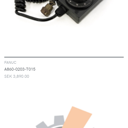
FANUC
A860-0203-T015
SEK 3,890.00