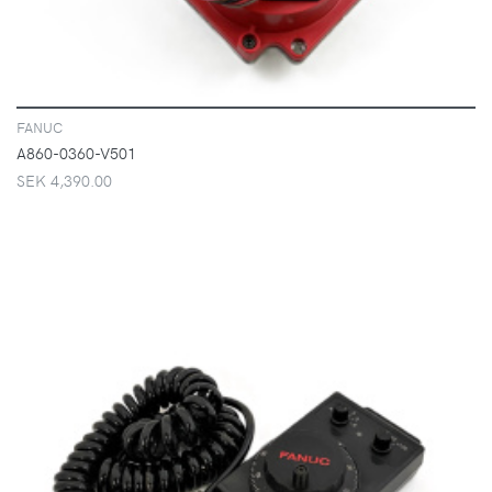
FANUC
A860-0360-V501
SEK 4,390.00
VISA