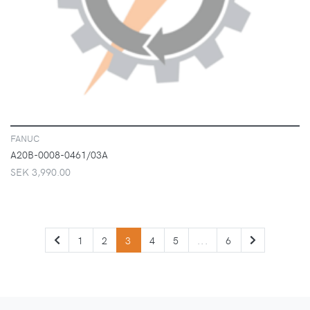
FANUC
A20B-0008-0461/03A
SEK 3,990.00
PREVIOUS
NEXT
1
2
3
4
5
...
6