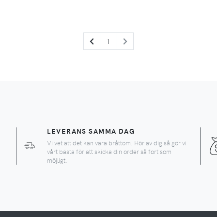
PREVIOUS
NEXT
1
LEVERANS SAMMA DAG
Vi vet att det kan vara bråttom. Hör av dig så gör vi
vårt bästa för att skicka din order så fort som
möjligt.