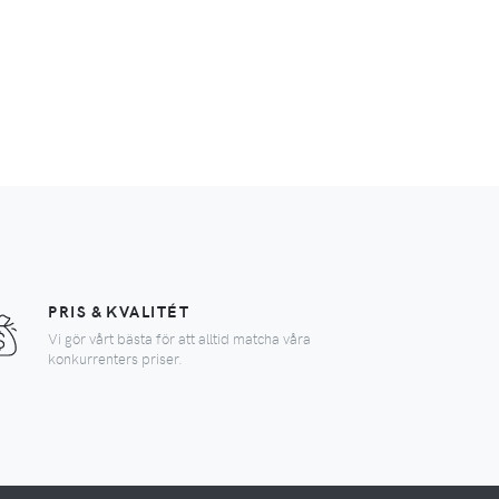
PRIS & KVALITÉT
Vi gör vårt bästa för att alltid matcha våra
konkurrenters priser.