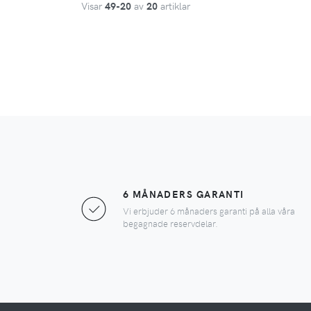
Visar
49
-
20
av
20
artiklar
6 MÅNADERS GARANTI
Vi erbjuder 6 månaders garanti på alla våra
begagnade reservdelar.