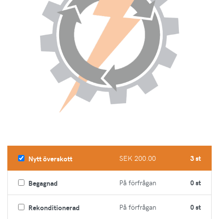
SEK 200.00
3 st
Nytt överskott
På förfrågan
0 st
Begagnad
På förfrågan
0 st
Rekonditionerad