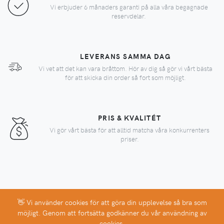
Vi erbjuder 6 månaders garanti på alla våra begagnade
reservdelar.
LEVERANS SAMMA DAG
Vi vet att det kan vara bråttom. Hör av dig så gör vi vårt bästa
för att skicka din order så fort som möjligt.
PRIS & KVALITÉT
Vi gör vårt bästa för att alltid matcha våra konkurrenters
priser.
👋 Vi använder cookies för att göra din upplevelse så bra som
Copyright © 2026 EcoMaint AB. All rights reserved.
möjligt. Genom att fortsätta godkänner du vår användning av
cookies.