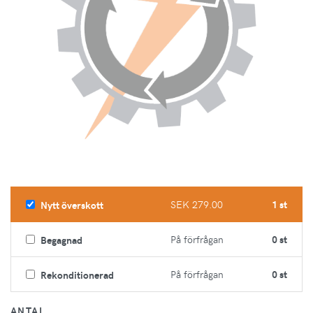
SEK 279.00
1 st
Nytt överskott
På förfrågan
0 st
Begagnad
På förfrågan
0 st
Rekonditionerad
ANTAL