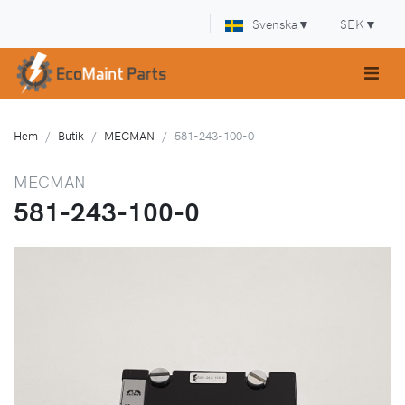
Svenska
▼
SEK
▼
Hem
Butik
MECMAN
581-243-100-0
MECMAN
581-243-100-0