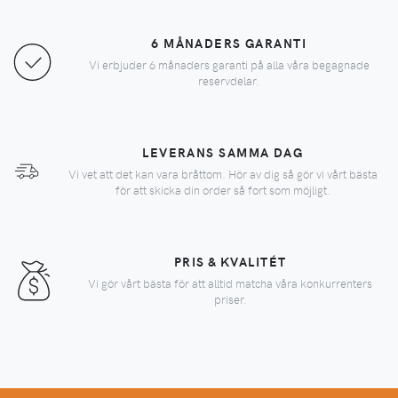
6 MÅNADERS GARANTI
Vi erbjuder 6 månaders garanti på alla våra begagnade
reservdelar.
LEVERANS SAMMA DAG
Vi vet att det kan vara bråttom. Hör av dig så gör vi vårt bästa
för att skicka din order så fort som möjligt.
PRIS & KVALITÉT
Vi gör vårt bästa för att alltid matcha våra konkurrenters
priser.