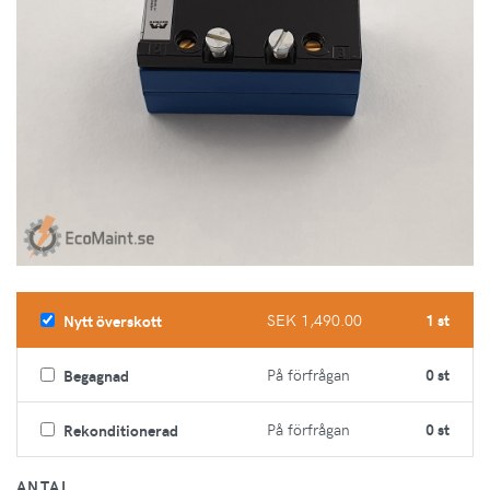
SEK 1,490.00
1 st
Nytt överskott
På förfrågan
0 st
Begagnad
På förfrågan
0 st
Rekonditionerad
ANTAL