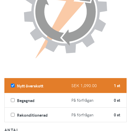
SEK 1,090.00
1 st
Nytt överskott
På förfrågan
0 st
Begagnad
På förfrågan
0 st
Rekonditionerad
ANTAL