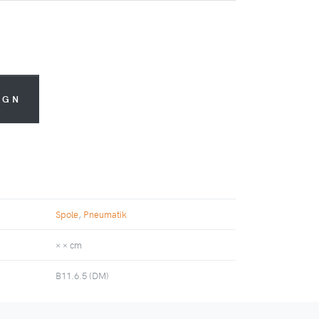
AGN
Spole
,
Pneumatik
× × cm
B11.6.5 (DM)