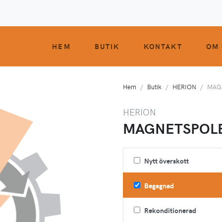
HEM
BUTIK
KONTAKT
OM 
Hem
Butik
HERION
MAG
HERION
MAGNETSPOLE
Nytt överskott
Begagnad
Rekonditionerad