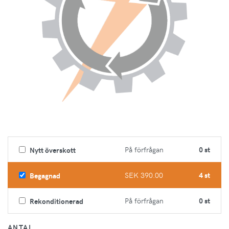
På förfrågan
0 st
Nytt överskott
SEK 390.00
4 st
Begagnad
På förfrågan
0 st
Rekonditionerad
ANTAL