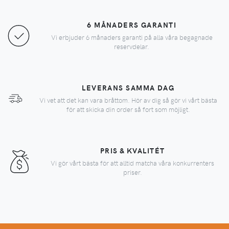
6 MÅNADERS GARANTI
Vi erbjuder 6 månaders garanti på alla våra begagnade
reservdelar.
LEVERANS SAMMA DAG
Vi vet att det kan vara bråttom. Hör av dig så gör vi vårt bästa
för att skicka din order så fort som möjligt.
PRIS & KVALITÉT
Vi gör vårt bästa för att alltid matcha våra konkurrenters
priser.