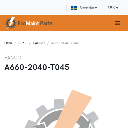
Svenska
▼
SEK
▼
Hem
Butik
FANUC
A660-2040-T045
FANUC
A660-2040-T045