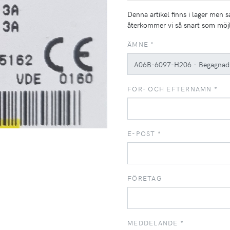
Denna artikel finns i lager men s
återkommer vi så snart som möjl
ÄMNE
*
FÖR- OCH EFTERNAMN
*
E-POST
*
FÖRETAG
MEDDELANDE
*