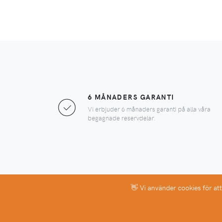
6 MÅNADERS GARANTI
Vi erbjuder 6 månaders garanti på alla våra
begagnade reservdelar.
👋 Vi använder cookies för at
Copyright © 2026 EcoMaint AB. All rights reserved.
Vi (EcoMaint Parts AB) representerar inte något av fabrik