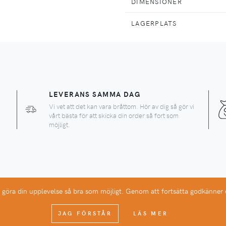
DIMENSIONER
LAGERPLATS
LEVERANS SAMMA DAG
Vi vet att det kan vara bråttom. Hör av dig så gör vi
vårt bästa för att skicka din order så fort som
möjligt.
t göra din upplevelse så bra som möjligt. Genom att fortsätta godkänner
aten listade på vår hemsida och äger inga rättigheter till deras varumärk
JAG FÖRSTÅR
LÄS MER