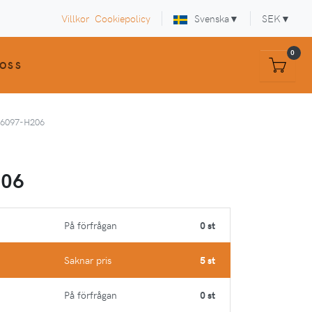
Villkor
Cookiepolicy
Svenska
▼
SEK
▼
0
OSS
6097-H206
206
På förfrågan
0 st
Saknar pris
5 st
På förfrågan
0 st