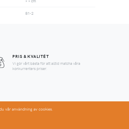
× × cm
B1-2
PRIS & KVALITÉT
Vi gör vårt bästa för att alltid matcha våra
konkurrenters priser.
 du vår användning av cookies.
en.